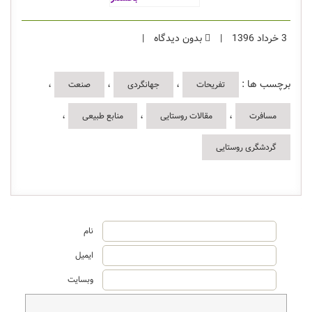
3 خرداد 1396
|
بدون دیدگاه
|
برچسب ها :
،
،
،
تفریحات
جهانگردی
صنعت
،
،
،
مسافرت
مقالات روستایی
منابع طبیعی
گردشگری روستایی
نام
ایمیل
وبسایت