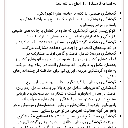
به اهداف گردشگران، از انواع زیر نام برد:
گردشگری طبیعی: با تکیه بر جاذبه های اکولوژیکی.
گردشگری فرهنگی: مرتبط با فرهنگ، تاریخ و میراث فرهنگی و
باستانی مردم روستایی.
اکوتوریسم: نوعی گردشگری که علاوه بر تعامل با جاذبه‌های طبیعی
با زندگی و هنجارهای اجتماعی مردم محلی در ارتباط است.
گردشگری دهکده:‌ گردشگران در مساکن دهکده‌ها اقامت کرده و
در فعالیت‌های اقتصادی و اجتماعی دهکده مشارکت می‌کنند.
گردشگری مزرعه: شامل اقامت و گاهی اوقات مشارکت در
فعالیت‌های کشاورزی در مزرعه بوده و در بین خانوارهای کشاورز
به‌عنوان مکمل و جایگزین فعالیت‌های اقتصادی رواج پیدا می‌کند.
به علاوه گردشگری مزرعه، ابزاری نیز برای حفاظت از چشم‌اندازهای
سنتی است.
گردشگری روستایی یا گردشگری محلی ـ روستایی: این نوع
گردشگری که می‌تواند شامل موارد بالا نیز باشد، شامل اردو زدن،
اقامت در منازل اجاره‌ای، گشت و شکار در حیات‌وحش، بازاریابی
صنایع دستی، جشنواره‌های فرهنگی، ورزش‌های ماجراجویانه،
راه‌پیمایی، بازدید از مکان‌های تاریخی، جشنواره‌های موسیقی و در
واقع هر گونه فعالیت تفریحی در نواحی روستایی است.
گردشگری سبز: اگرچه در بعضی از کشورها اصطلاح «گردشگری
سبز» به گردشگری روستایی اطلاق می‌شود، یعنی گردشگری در
مناطق سبز، اما اغلب برای توصیف نوعی از گردشگری به کار می‌رود