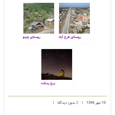
روستای فرح آباد
روستای چینو
برج رسکت
10 مهر 1396
|
بدون دیدگاه
|