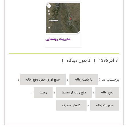
مدیریت روستایی
8 آذر 1396
|
بدون دیدگاه
|
برچسب ها :
،
،
بازیافت زباله
جمع آوری حمل دفع زباله
،
،
،
دفع زباله
دفع زباله از محیط
روستا
،
مدیریت زباله
کاهش مصرف