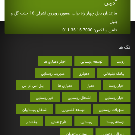
آدرس
مازندران بابل چهار راه نواب صفوی روبروی اشرفی 16 جنب گل و
بلبل
تلفن و فکس: 7000 15 35 011
تگ ها
روستا
توسعه روستایی
اخبار دهیاری ها
پیامک تبلیغاتی
دهیاری
مدیریت روستایی
اخبار روستا
دهیار
دهیاری ها
پنل اس ام اس
اخبار روستایی
اشتغال روستایی
خبر روستایی
تسهیلات روستایی
توسعه کشاورزی
اشتغال روستاییان
توسعه روستا
روستایی
طرح هادی
بخشدار
نرم افزار دهیاری
استان مازندران