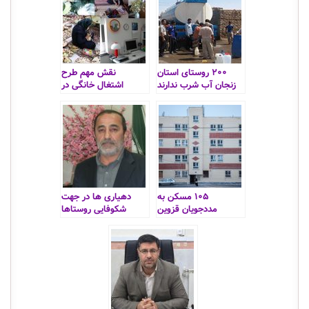
۲۰۰ روستای استان
نقش مهم طرح
زنجان آب شرب ندارند
اشتغال خانگی در
مهاجرت معکوس
روستائیان
۱۰۵ مسکن به
دهیاری ها در جهت
مددجویان قزوین
شکوفایی روستاها
تحویل می شود
برنامه ریزی نمایند