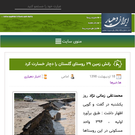
منوی سایت
رانش زمین ۲۹ روستای گلستان را دچار خسارت کرد
18 اردیبهشت 1398
امامی
اخبار دهیاری
ها
,
خبرها
محمدتقی زمانی نژاد
روز
یکشنبه در گفت و گویی
اظهار داشت : طبق برآورد
اولیه ، ۳۹۴ واحد
مسکونی در این روستاها