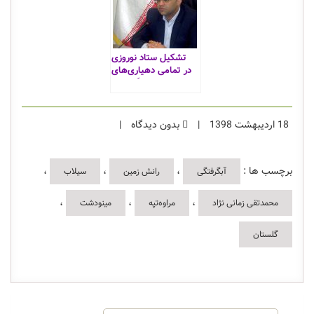
تشکیل ستاد نوروزی
در تمامی دهیاری‌های
گلستان
18 اردیبهشت 1398
|
بدون دیدگاه
|
برچسب ها :
،
،
،
آبگرفتگی
رانش زمین
سیلاب
،
،
،
محمدتقی زمانی نژاد
مراوه‌تپه
مینودشت
گلستان