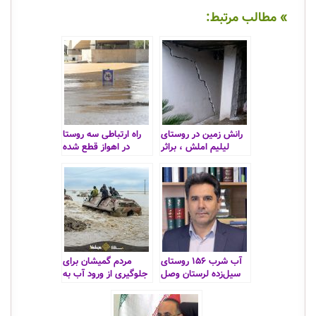
» مطالب مرتبط:
رانش زمین در روستای
راه ارتباطی سه روستا
لیلیم املش ، براثر
در اهواز قطع شده
بارش باران
است
آب‌ شرب ۱۵۶ روستای
مردم گمیشان برای
سیل‌زده لرستان وصل
جلوگیری از ورود آب به
شد
روستا سد دست ساز
ساختند