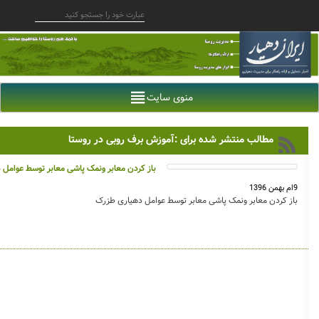
منوی سایت
مطالب منتشر شده برای :آموزش برف روبی در روستا
باز کردن معابر ونمک پاشی معابر توسط عوامل
9ام بهمن 1396
باز کردن معابر ونمک پاشی معابر توسط عوامل دهیاری طزرک