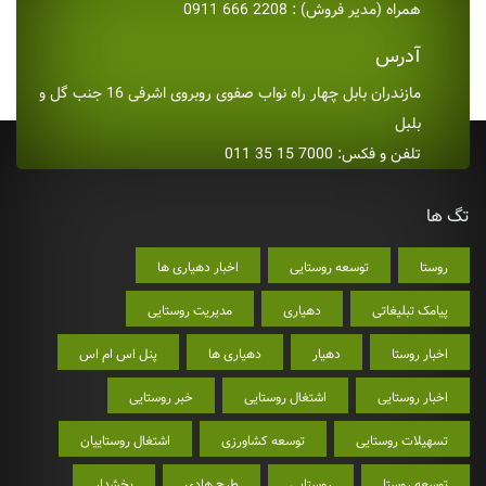
همراه (مدیر فروش) : 2208 666 0911
آدرس
مازندران بابل چهار راه نواب صفوی روبروی اشرفی 16 جنب گل و
بلبل
تلفن و فکس: 7000 15 35 011
تگ ها
روستا
توسعه روستایی
اخبار دهیاری ها
پیامک تبلیغاتی
دهیاری
مدیریت روستایی
اخبار روستا
دهیار
دهیاری ها
پنل اس ام اس
اخبار روستایی
اشتغال روستایی
خبر روستایی
تسهیلات روستایی
توسعه کشاورزی
اشتغال روستاییان
توسعه روستا
روستایی
طرح هادی
بخشدار