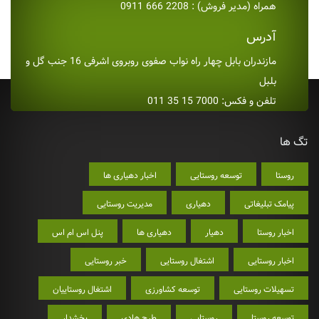
همراه (مدیر فروش) : 2208 666 0911
آدرس
مازندران بابل چهار راه نواب صفوی روبروی اشرفی 16 جنب گل و
بلبل
تلفن و فکس: 7000 15 35 011
تگ ها
روستا
توسعه روستایی
اخبار دهیاری ها
پیامک تبلیغاتی
دهیاری
مدیریت روستایی
اخبار روستا
دهیار
دهیاری ها
پنل اس ام اس
اخبار روستایی
اشتغال روستایی
خبر روستایی
تسهیلات روستایی
توسعه کشاورزی
اشتغال روستاییان
توسعه روستا
روستایی
طرح هادی
بخشدار