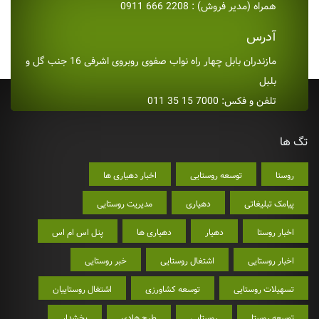
همراه (مدیر فروش) : 2208 666 0911
آدرس
مازندران بابل چهار راه نواب صفوی روبروی اشرفی 16 جنب گل و
بلبل
تلفن و فکس: 7000 15 35 011
تگ ها
روستا
توسعه روستایی
اخبار دهیاری ها
پیامک تبلیغاتی
دهیاری
مدیریت روستایی
اخبار روستا
دهیار
دهیاری ها
پنل اس ام اس
اخبار روستایی
اشتغال روستایی
خبر روستایی
تسهیلات روستایی
توسعه کشاورزی
اشتغال روستاییان
توسعه روستا
روستایی
طرح هادی
بخشدار