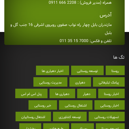
همراه (مدیر فروش) : 2208 666 0911
آدرس
مازندران بابل چهار راه نواب صفوی روبروی اشرفی 16 جنب گل و
بلبل
تلفن و فکس: 7000 15 35 011
تگ ها
روستا
توسعه روستایی
اخبار دهیاری ها
پیامک تبلیغاتی
دهیاری
مدیریت روستایی
اخبار روستا
دهیار
دهیاری ها
پنل اس ام اس
اخبار روستایی
اشتغال روستایی
خبر روستایی
تسهیلات روستایی
توسعه کشاورزی
اشتغال روستاییان
توسعه روستا
روستایی
طرح هادی
بخشدار