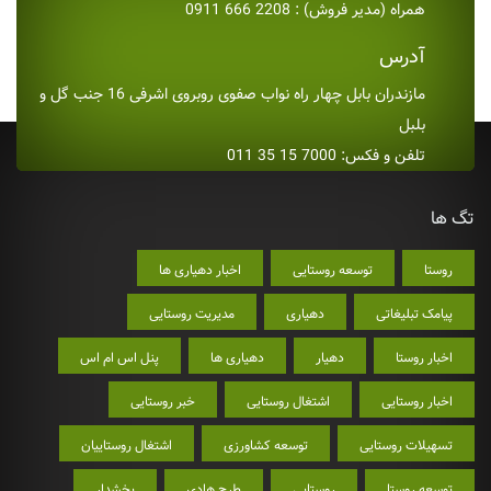
همراه (مدیر فروش) : 2208 666 0911
آدرس
مازندران بابل چهار راه نواب صفوی روبروی اشرفی 16 جنب گل و
بلبل
تلفن و فکس: 7000 15 35 011
تگ ها
روستا
توسعه روستایی
اخبار دهیاری ها
پیامک تبلیغاتی
دهیاری
مدیریت روستایی
اخبار روستا
دهیار
دهیاری ها
پنل اس ام اس
اخبار روستایی
اشتغال روستایی
خبر روستایی
تسهیلات روستایی
توسعه کشاورزی
اشتغال روستاییان
توسعه روستا
روستایی
طرح هادی
بخشدار