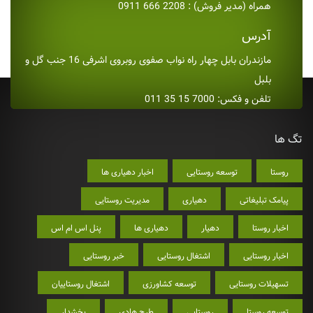
همراه (مدیر فروش) : 2208 666 0911
آدرس
مازندران بابل چهار راه نواب صفوی روبروی اشرفی 16 جنب گل و
بلبل
تلفن و فکس: 7000 15 35 011
تگ ها
روستا
توسعه روستایی
اخبار دهیاری ها
پیامک تبلیغاتی
دهیاری
مدیریت روستایی
اخبار روستا
دهیار
دهیاری ها
پنل اس ام اس
اخبار روستایی
اشتغال روستایی
خبر روستایی
تسهیلات روستایی
توسعه کشاورزی
اشتغال روستاییان
توسعه روستا
روستایی
طرح هادی
بخشدار