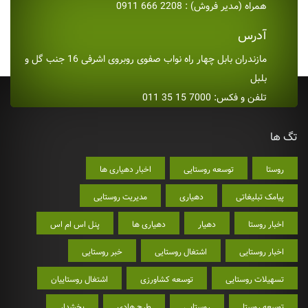
همراه (مدیر فروش) : 2208 666 0911
آدرس
مازندران بابل چهار راه نواب صفوی روبروی اشرفی 16 جنب گل و
بلبل
تلفن و فکس: 7000 15 35 011
تگ ها
روستا
توسعه روستایی
اخبار دهیاری ها
پیامک تبلیغاتی
دهیاری
مدیریت روستایی
اخبار روستا
دهیار
دهیاری ها
پنل اس ام اس
اخبار روستایی
اشتغال روستایی
خبر روستایی
تسهیلات روستایی
توسعه کشاورزی
اشتغال روستاییان
توسعه روستا
روستایی
طرح هادی
بخشدار