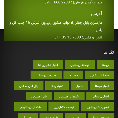
همراه (مدیر فروش) : 2208 666 0911
آدرس
مازندران بابل چهار راه نواب صفوی روبروی اشرفی 16 جنب گل و
بلبل
تلفن و فکس: 7000 15 35 011
تگ ها
روستا
توسعه روستایی
اخبار دهیاری ها
پیامک تبلیغاتی
دهیاری
مدیریت روستایی
اخبار روستا
دهیار
دهیاری ها
پنل اس ام اس
اخبار روستایی
اشتغال روستایی
خبر روستایی
تسهیلات روستایی
توسعه کشاورزی
اشتغال روستاییان
توسعه روستا
روستایی
طرح هادی
بخشدار