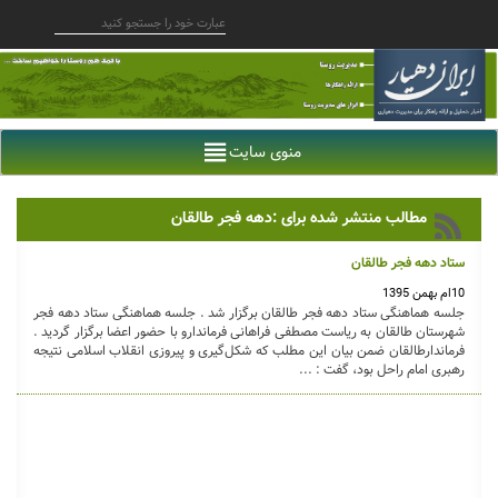
منوی سایت
مطالب منتشر شده برای :دهه فجر طالقان
ستاد دهه فجر طالقان
10ام بهمن 1395
جلسه هماهنگی ستاد دهه فجر طالقان برگزار شد . جلسه هماهنگی ستاد دهه فجر
شهرستان طالقان به ریاست مصطفی فراهانی فرماندارو با حضور اعضا برگزار گردید .
فرماندارطالقان ضمن بیان این مطلب که شکل‌گیری و پیروزی انقلاب اسلامی نتیجه
رهبری امام راحل بود، گفت : ...