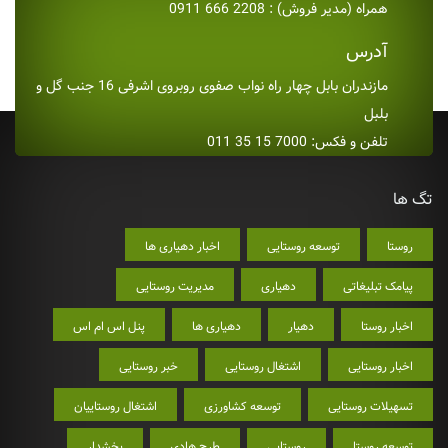
همراه (مدیر فروش) : 2208 666 0911
آدرس
مازندران بابل چهار راه نواب صفوی روبروی اشرفی 16 جنب گل و
بلبل
تلفن و فکس: 7000 15 35 011
تگ ها
روستا
توسعه روستایی
اخبار دهیاری ها
پیامک تبلیغاتی
دهیاری
مدیریت روستایی
اخبار روستا
دهیار
دهیاری ها
پنل اس ام اس
اخبار روستایی
اشتغال روستایی
خبر روستایی
تسهیلات روستایی
توسعه کشاورزی
اشتغال روستاییان
توسعه روستا
روستایی
طرح هادی
بخشدار