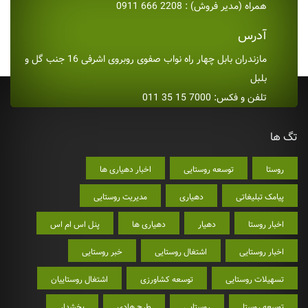
همراه (مدیر فروش) : 2208 666 0911
آدرس
مازندران بابل چهار راه نواب صفوی روبروی اشرفی 16 جنب گل و
بلبل
تلفن و فکس: 7000 15 35 011
تگ ها
روستا
توسعه روستایی
اخبار دهیاری ها
پیامک تبلیغاتی
دهیاری
مدیریت روستایی
اخبار روستا
دهیار
دهیاری ها
پنل اس ام اس
اخبار روستایی
اشتغال روستایی
خبر روستایی
تسهیلات روستایی
توسعه کشاورزی
اشتغال روستاییان
توسعه روستا
روستایی
طرح هادی
بخشدار