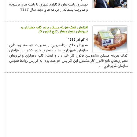
بهسازي بافت هاي ناكارامد شهري يا بافت هاي فرسوده
و مديريت پسماند از برنامه هاي مهم سال 1397
افزایش کمک هزینه مسکن برای کلیه دهیاران و
نیروهای دهیاری‌های تابع قانون کار
14ام آذر 1395
مديركل دفتر برنامه‌ريزي و مديريت توسعه روستايي
سازمان شهرداري ها و دهياري هاي كشور از افزايش
كمك هزينه مسكن مشمولين قانون كار خبر داد و گفت: كليه دهياران و نيروهاي
دهياري‌هاي تابع قانون كار مشمول اين افزايش خواهند بود. به گزارش روابط عمومي
سازمان شهرداري ...