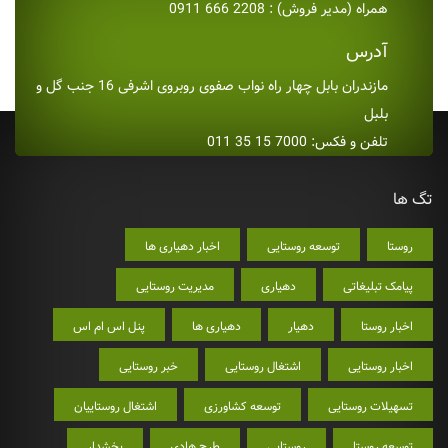
همراه (مدیر فروش) : 2208 666 0911
آدرس
مازندران بابل چهار راه نواب صفوی روبروی اشرفی 16 جنب گل و
بلبل
تلفن و فکس: 7000 15 35 011
تگ ها
روستا
توسعه روستایی
اخبار دهیاری ها
پیامک تبلیغاتی
دهیاری
مدیریت روستایی
اخبار روستا
دهیار
دهیاری ها
پنل اس ام اس
اخبار روستایی
اشتغال روستایی
خبر روستایی
تسهیلات روستایی
توسعه کشاورزی
اشتغال روستاییان
توسعه روستا
روستایی
طرح هادی
بخشدار