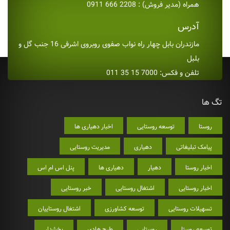
همراه (مدیر فروش) : 2208 666 0911
آدرس
مازندران بابل چهار راه نواب صفوی روبروی اشرفی 16 جنب گل و
بلبل
تلفن و فکس: 7000 15 35 011
تگ ها
روستا
توسعه روستایی
اخبار دهیاری ها
پیامک تبلیغاتی
دهیاری
مدیریت روستایی
اخبار روستا
دهیار
دهیاری ها
پنل اس ام اس
اخبار روستایی
اشتغال روستایی
خبر روستایی
تسهیلات روستایی
توسعه کشاورزی
اشتغال روستاییان
توسعه روستا
روستایی
طرح هادی
بخشدار