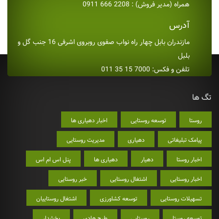
همراه (مدیر فروش) : 2208 666 0911
آدرس
مازندران بابل چهار راه نواب صفوی روبروی اشرفی 16 جنب گل و
بلبل
تلفن و فکس: 7000 15 35 011
تگ ها
روستا
توسعه روستایی
اخبار دهیاری ها
پیامک تبلیغاتی
دهیاری
مدیریت روستایی
اخبار روستا
دهیار
دهیاری ها
پنل اس ام اس
اخبار روستایی
اشتغال روستایی
خبر روستایی
تسهیلات روستایی
توسعه کشاورزی
اشتغال روستاییان
توسعه روستا
روستایی
طرح هادی
بخشدار