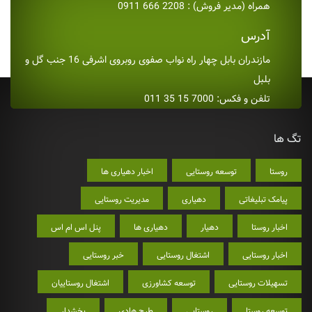
همراه (مدیر فروش) : 2208 666 0911
آدرس
مازندران بابل چهار راه نواب صفوی روبروی اشرفی 16 جنب گل و
بلبل
تلفن و فکس: 7000 15 35 011
تگ ها
روستا
توسعه روستایی
اخبار دهیاری ها
پیامک تبلیغاتی
دهیاری
مدیریت روستایی
اخبار روستا
دهیار
دهیاری ها
پنل اس ام اس
اخبار روستایی
اشتغال روستایی
خبر روستایی
تسهیلات روستایی
توسعه کشاورزی
اشتغال روستاییان
توسعه روستا
روستایی
طرح هادی
بخشدار