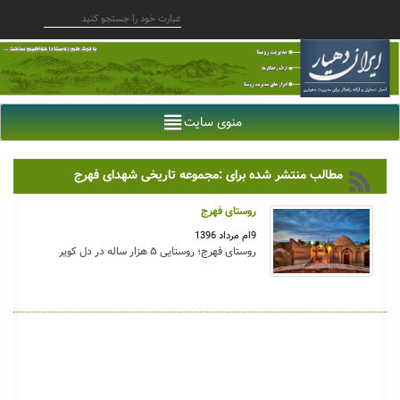
منوی سایت
مطالب منتشر شده برای :مجموعه تاریخی شهدای فهرج
روستای فهرج
9ام مرداد 1396
روستای فهرج؛ روستایی ۵ هزار ساله در دل کویر