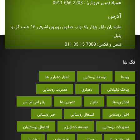
همراه (مدیر فروش) : 2208 666 0911
آدرس
مازندران بابل چهار راه نواب صفوی روبروی اشرفی 16 جنب گل و
بلبل
تلفن و فکس: 7000 15 35 011
تگ ها
روستا
توسعه روستایی
اخبار دهیاری ها
پیامک تبلیغاتی
دهیاری
مدیریت روستایی
اخبار روستا
دهیار
دهیاری ها
پنل اس ام اس
اخبار روستایی
اشتغال روستایی
خبر روستایی
تسهیلات روستایی
توسعه کشاورزی
اشتغال روستاییان
توسعه روستا
روستایی
طرح هادی
بخشدار