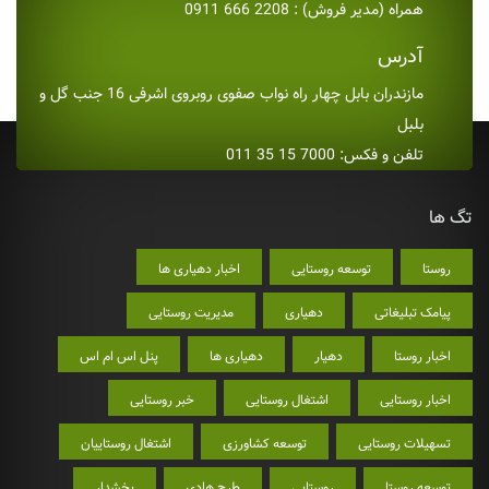
همراه (مدیر فروش) : 2208 666 0911
آدرس
مازندران بابل چهار راه نواب صفوی روبروی اشرفی 16 جنب گل و
بلبل
تلفن و فکس: 7000 15 35 011
تگ ها
روستا
توسعه روستایی
اخبار دهیاری ها
پیامک تبلیغاتی
دهیاری
مدیریت روستایی
اخبار روستا
دهیار
دهیاری ها
پنل اس ام اس
اخبار روستایی
اشتغال روستایی
خبر روستایی
تسهیلات روستایی
توسعه کشاورزی
اشتغال روستاییان
توسعه روستا
روستایی
طرح هادی
بخشدار