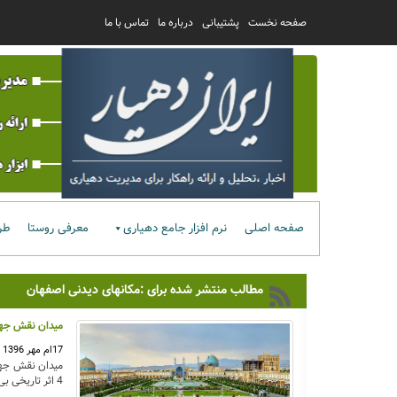
صفحه نخست
پشتیبانی
درباره ما
تماس با ما
صفحه اصلی
نرم افزار جامع دهیاری
معرفی روستا
طر
مطالب منتشر شده برای :مکانهای دیدنی اصفهان
میدان نقش جه
17ام مهر 1396
4 اثر تاریخی بی نظیر دنیا را بهم پیوند داده است: مسجدشیخ لطف الله،مسجدامام،سردرب بازار قیصریه و کاخ عالی قاپو.