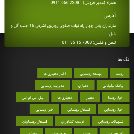
همراه (مدیر فروش) : 2208 666 0911
آدرس
مازندران بابل چهار راه نواب صفوی روبروی اشرفی 16 جنب گل و
بلبل
تلفن و فکس: 7000 15 35 011
تگ ها
روستا
توسعه روستایی
اخبار دهیاری ها
پیامک تبلیغاتی
دهیاری
مدیریت روستایی
اخبار روستا
دهیار
دهیاری ها
پنل اس ام اس
اخبار روستایی
اشتغال روستایی
خبر روستایی
تسهیلات روستایی
توسعه کشاورزی
اشتغال روستاییان
توسعه روستا
روستایی
طرح هادی
بخشدار