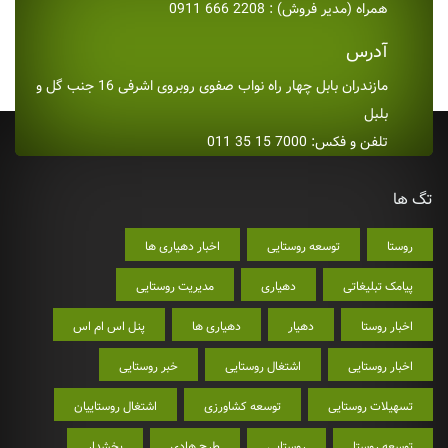
همراه (مدیر فروش) : 2208 666 0911
آدرس
مازندران بابل چهار راه نواب صفوی روبروی اشرفی 16 جنب گل و
بلبل
تلفن و فکس: 7000 15 35 011
تگ ها
روستا
توسعه روستایی
اخبار دهیاری ها
پیامک تبلیغاتی
دهیاری
مدیریت روستایی
اخبار روستا
دهیار
دهیاری ها
پنل اس ام اس
اخبار روستایی
اشتغال روستایی
خبر روستایی
تسهیلات روستایی
توسعه کشاورزی
اشتغال روستاییان
توسعه روستا
روستایی
طرح هادی
بخشدار