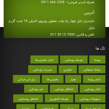
همراه (مدیر فروش) : 2208 666 0911
آدرس
مازندران بابل چهار راه نواب صفوی روبروی اشرفی 16 جنب گل و
بلبل
تلفن و فکس: 7000 15 35 011
تگ ها
روستا
توسعه روستایی
اخبار دهیاری ها
پیامک تبلیغاتی
دهیاری
مدیریت روستایی
اخبار روستا
دهیار
دهیاری ها
پنل اس ام اس
اخبار روستایی
اشتغال روستایی
خبر روستایی
تسهیلات روستایی
توسعه کشاورزی
اشتغال روستاییان
توسعه روستا
روستایی
طرح هادی
بخشدار