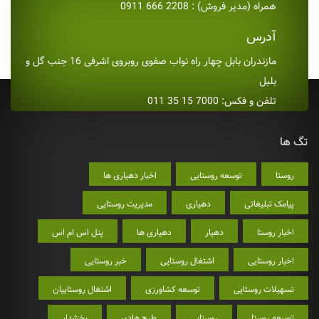
همراه (مدیر فروش) : 2208 666 0911
آدرس
مازندران بابل چهار راه نواب صفوی روبروی اشرفی 16 جنب گل و
بلبل
تلفن و فکس: 7000 15 35 011
تگ ها
روستا
توسعه روستایی
اخبار دهیاری ها
پیامک تبلیغاتی
دهیاری
مدیریت روستایی
اخبار روستا
دهیار
دهیاری ها
پنل اس ام اس
اخبار روستایی
اشتغال روستایی
خبر روستایی
تسهیلات روستایی
توسعه کشاورزی
اشتغال روستاییان
توسعه روستا
روستایی
طرح هادی
بخشدار