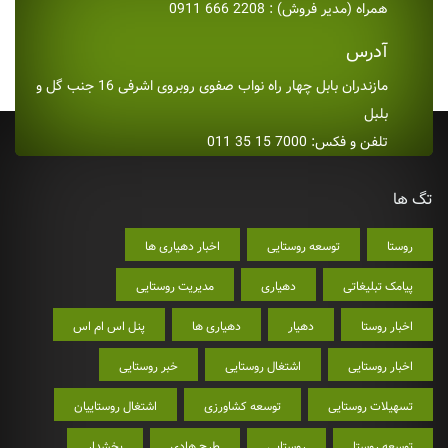
همراه (مدیر فروش) : 2208 666 0911
آدرس
مازندران بابل چهار راه نواب صفوی روبروی اشرفی 16 جنب گل و
بلبل
تلفن و فکس: 7000 15 35 011
تگ ها
روستا
توسعه روستایی
اخبار دهیاری ها
پیامک تبلیغاتی
دهیاری
مدیریت روستایی
اخبار روستا
دهیار
دهیاری ها
پنل اس ام اس
اخبار روستایی
اشتغال روستایی
خبر روستایی
تسهیلات روستایی
توسعه کشاورزی
اشتغال روستاییان
توسعه روستا
روستایی
طرح هادی
بخشدار