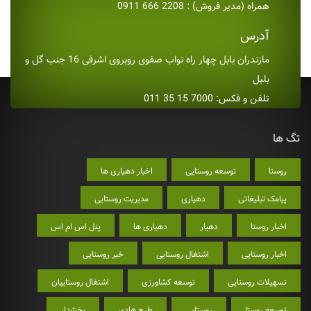
همراه (مدیر فروش) : 2208 666 0911
آدرس
مازندران بابل چهار راه نواب صفوی روبروی اشرفی 16 جنب گل و
بلبل
تلفن و فکس: 7000 15 35 011
تگ ها
روستا
توسعه روستایی
اخبار دهیاری ها
پیامک تبلیغاتی
دهیاری
مدیریت روستایی
اخبار روستا
دهیار
دهیاری ها
پنل اس ام اس
اخبار روستایی
اشتغال روستایی
خبر روستایی
تسهیلات روستایی
توسعه کشاورزی
اشتغال روستاییان
توسعه روستا
روستایی
طرح هادی
بخشدار