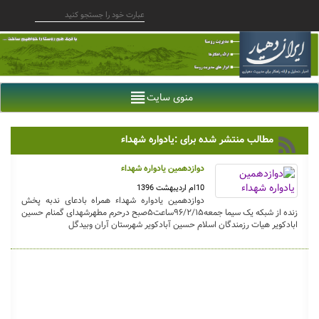
منوی سایت
مطالب منتشر شده برای :یادواره شهداء
دوازدهمین یادواره شهداء
10ام اردیبهشت 1396
دوازدهمین یادواره شهداء همراه بادعای ندبه پخش
زنده از شبکه یک سیما جمعه۹۶/۲/۱۵ساعت۵صبح درحرم مطهرشهدای گمنام حسین
ابادکویر هیات رزمندگان اسلام حسین آبادکویر شهرستان آران وبیدگل