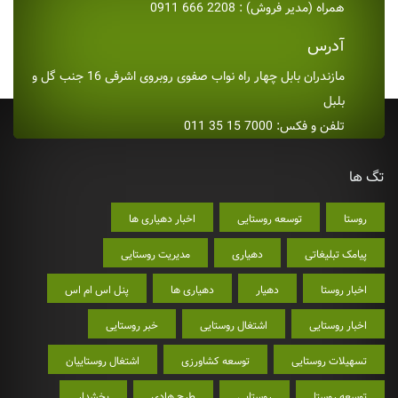
همراه (مدیر فروش) : 2208 666 0911
آدرس
مازندران بابل چهار راه نواب صفوی روبروی اشرفی 16 جنب گل و
بلبل
تلفن و فکس: 7000 15 35 011
تگ ها
روستا
توسعه روستایی
اخبار دهیاری ها
پیامک تبلیغاتی
دهیاری
مدیریت روستایی
اخبار روستا
دهیار
دهیاری ها
پنل اس ام اس
اخبار روستایی
اشتغال روستایی
خبر روستایی
تسهیلات روستایی
توسعه کشاورزی
اشتغال روستاییان
توسعه روستا
روستایی
طرح هادی
بخشدار