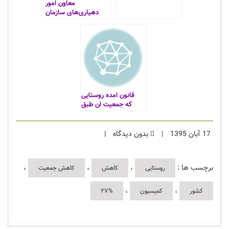
معاون امور
دهیاری‌های سازمان
شهرداری‌ها و
دهیاری‌های کشور
قانون امده روستایی
که جمعیت ان طبق
سرشماری
17 آبان 1395
|
بدون دیدگاه
|
برچسب ها :
،
،
،
روستایی
کاهش
کاهش جمعیت
،
،
کشور
کمیسیون
۲۷%