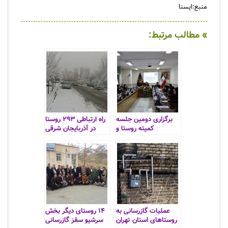
منبع:ایسنا
» مطالب مرتبط:
برگزاری دومین جلسه
راه ارتباطی ۲۹۳ روستا
کمیته روستا و
در آذربایجان شرقی
محرومیت زدایی استان
بسته شد
مرکزی
عملیات گازرسانی به
۱۴ روستای دیگر بخش
روستاهای استان تهران
سرشیو سقز گازرسانی