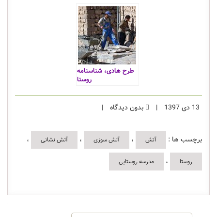
سال ۹۸ تکمیل
می شود
می‌شود
طرح هادی، شناسنامه
روستا
13 دی 1397
|
بدون دیدگاه
|
برچسب ها :
،
،
،
آتش
آتش سوزی
آتش نشانی
،
روستا
مدرسه روستایی