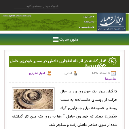
منوی سایت
۲نفر کشته در اثر تله انفجاری داعش در مسیر خودروی حامل
کارگران روستا
6 اسفند 1397
امامی
اخبار دهیاری
ها
,
خبرها
کارگران سوار یک خودروی ون در حال
حرکت از روستای «الستانه» به سمت
روستای «سرحه» برای جمع‌آوری گیاه
«دُمبل» بودند که خودروی حامل آن‌ها به روی یک مین کار گذاشته
شده از سوی عناصر داعش رفت و منفجر شد.