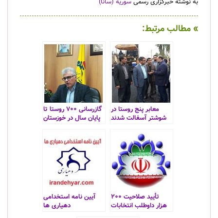
به نوشته خبرگزاری رسمی
سوریه (سانا)
» مطالب مرتبط:
معابر پنج روستا در
گازرسانی ۷۰۰ روستا تا
شوشتر آسفالت شدند
پایان سال در خوزستان
تأیید صلاحیت ۲۰۰
آیین نامه استخدامی
هزار داوطلب انتخابات
دهیاری ها
شوراهای روستا