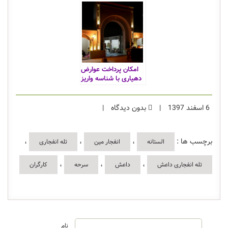
امکان پرداخت عوارض
دهیاری با شناسه واریز
همراه بانک ملی
6 اسفند 1397
|
بدون دیدگاه
|
برچسب ها :
،
،
،
الستانه
انفجار مین
تله انفجاری
،
،
،
تله انفجاری داعش
داعش
سرحه
کارگران
نام