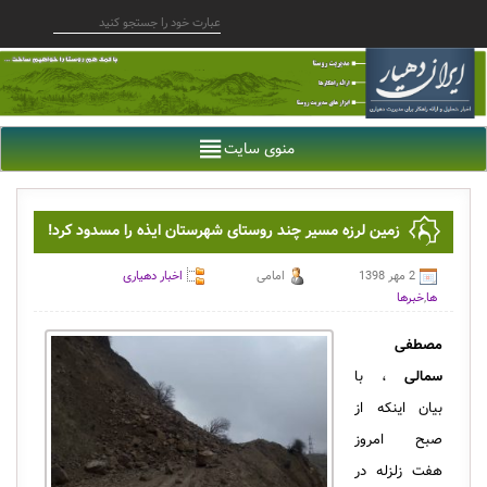
منوی سایت
زمین لرزه مسیر چند روستای شهرستان ایذه را مسدود کرد!
2 مهر 1398
امامی
اخبار دهیاری
ها
,
خبرها
مصطفی
سمالی
، با
بیان اینکه از
صبح امروز
هفت زلزله در