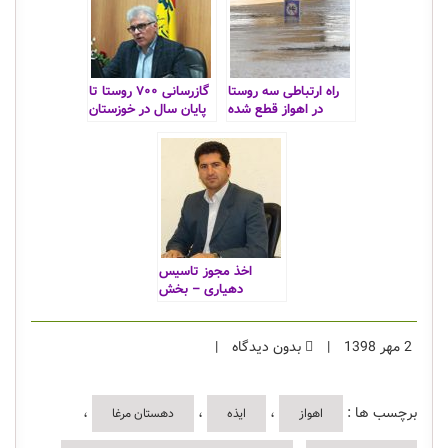
برگزار می شود
راه ارتباطی سه روستا
گازرسانی ۷۰۰ روستا تا
در اهواز قطع شده
پایان سال در خوزستان
است
اخذ مجوز تاسیس
دهیاری – بخش
مرکزی شهرستان
چگنی
2 مهر 1398
|
بدون دیدگاه
|
برچسب ها :
،
،
،
اهواز
ایذه
دهستان مرغا