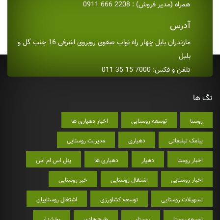
همراه (مدیر فروش) : 2208 666 0911
آدرس
مازندران بابل چهار راه نواب صفوی روبروی اشرفی 16 جنب گل و
بلبل
تلفن و فکس: 7000 15 35 011
تگ ها
روستا
توسعه روستایی
اخبار دهیاری ها
پیامک تبلیغاتی
دهیاری
مدیریت روستایی
اخبار روستا
دهیار
دهیاری ها
پنل اس ام اس
اخبار روستایی
اشتغال روستایی
خبر روستایی
تسهیلات روستایی
توسعه کشاورزی
اشتغال روستاییان
توسعه روستا
روستایی
طرح هادی
بخشدار