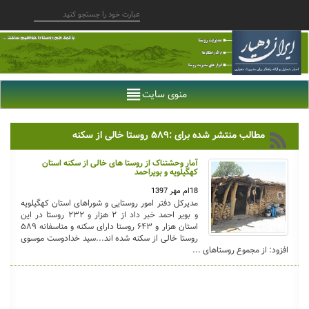
منوی سایت
مطالب منتشر شده برای :۵۸۹ روستا خالی از سکنه
آمار وحشتناک از روستا های خالی از سکنه استان
کهگیلویه و بویراحمد
18ام مهر 1397
مدیرکل دفتر امور روستایی و شورا‌های استان کهگیلویه
و بویر احمد خبر داد از ۲ هزار و ۲۳۲ روستا در این
استان هزار و ۶۴۳ روستا دارای سکنه و متاسفانه ۵۸۹
روستا خالی از سکنه شده اند...سید خدادوست موسوی
افزود: از مجموع روستا‌های ...