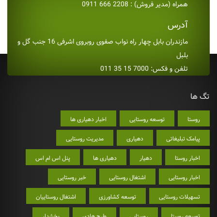
همراه (مدیر فروش) : 2208 666 0911
آدرس
مازندران بابل چهار راه نواب صفوی روبروی اشرفی 16 جنب گل و
بلبل
تلفن و فکس: 7000 15 35 011
تگ ها
روستا
توسعه روستایی
اخبار دهیاری ها
پیامک تبلیغاتی
دهیاری
مدیریت روستایی
اخبار روستا
دهیار
دهیاری ها
پنل اس ام اس
اخبار روستایی
اشتغال روستایی
خبر روستایی
تسهیلات روستایی
توسعه کشاورزی
اشتغال روستاییان
توسعه روستا
روستایی
طرح هادی
بخشدار