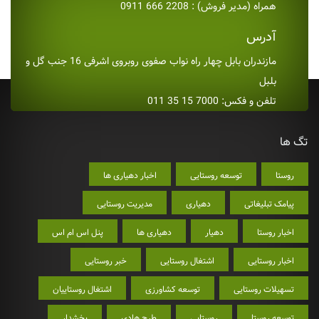
همراه (مدیر فروش) : 2208 666 0911
آدرس
مازندران بابل چهار راه نواب صفوی روبروی اشرفی 16 جنب گل و
بلبل
تلفن و فکس: 7000 15 35 011
تگ ها
روستا
توسعه روستایی
اخبار دهیاری ها
پیامک تبلیغاتی
دهیاری
مدیریت روستایی
اخبار روستا
دهیار
دهیاری ها
پنل اس ام اس
اخبار روستایی
اشتغال روستایی
خبر روستایی
تسهیلات روستایی
توسعه کشاورزی
اشتغال روستاییان
توسعه روستا
روستایی
طرح هادی
بخشدار