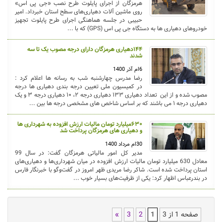
هرمزگان از اجرای پایلوت طرح نصب «جی پی اس»
روی ماشین آلات دهیاری‌های سطح استان خبرداد. امیر
حبیبی در جلسه هماهنگی اجرای طرح پایلوت تجهیز
خودروهای دهیاری ها به دستگاه جی پی اس (GPS) که با ...
۱۴۴دهیاری هرمزگان دارای درجه مصوب یک تا سه
شدند
6ام آذر 1400
رضا مدرس چهارشنبه شب به رسانه ها اعلام کرد :
در کمیسیون ملی تعیین درجه بندی دهیاری ها درجه
مصوب شده و از این تعداد دهیاری ۱۳۳ دهیاری درجه ۲، ۱۰ دهیاری درجه ۳ و یک
دهیاری درجه ۱ می باشند که بر اساس شاخص های مشخصی درجه ها بین ...
۶۳۰میلیارد تومان مالیات ارزش افزوده به شهرداری ها
و دهیاری های هرمزگان پرداخت شد
30ام مرداد 1400
مدیر کل امور مالیاتی هرمزگان گفت: در سال 99
معادل 630 میلیارد تومان مالیات ارزش افزوده در میان شهرداری‌ها و دهیاری‌های
استان پرداخت شده است. شاکر رضا مریدی ظهر امروز در گفت‌وگو با خبرنگار فارس
در بندرعباس اظهار کرد: یکی از ظرفیت‌های بسیار خوب ...
صفحه 1 از 3
1
2
3
»