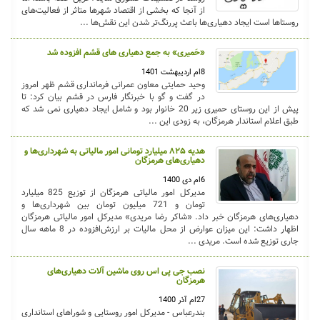
از آنجا که بخشی از اقتصاد شهر‌ها متاثر از فعالیت‌های
روستا‌ها است ایجاد دهیاری‌ها باعث پررنگ‌تر شدن این نقش‌ها ...
«حَمیری» به جمع دهیاری های قشم افزوده شد
8ام اردیبهشت 1401
وحید حمایتی معاون عمرانی فرمانداری قشم ظهر امروز
در گفت و گو با خبرنگار فارس در قشم بیان کرد: تا
پیش از این روستای حمیری زیر 20 خانوار بود و شامل ایجاد دهیاری نمی شد که
طبق اعلام استاندار هرمزگان، به زودی این ...
هدیه ۸۲۵ میلیارد تومانی امور مالیاتی به شهرداری‌ها و
دهیاری‌های هرمزگان
6ام دی 1400
مدیرکل امور مالیاتی هرمزگان از توزیع 825 میلیارد
تومان و 721 میلیون تومان بین شهرداری‌ها و
دهیاری‌های هرمزگان خبر داد. «شاکر رضا مریدی» مدیرکل امور مالیاتی هرمزگان
اظهار داشت: این میزان عوارض از محل مالیات بر ارزش‌افزوده در 8 ماهه سال
جاری توزیع شده است. مریدی ...
نصب جی پی اس روی ماشین آلات دهیاری‌های
هرمزگان
27ام آذر 1400
بندرعباس - مدیرکل امور روستایی و شوراهای استانداری