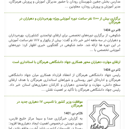
مدارس بخش جغین شهرستان رودان با حضور مدیرکل آموزش و پرورش هرمزگان،
مدیر آموزش و پرورش رودان، معاونین ...
برگزاری بیش از ۱۱۰۰ نفر-ساعت دوره آموزشی ویژه بهره‌برداران و دهیاران در
هرمزگان
8ام دی 1404
شکوهی، از برگزاری دوره‌های تخصصی برای ارتقای توانمندی کشاورزان، بهره‌برداران
و دهیاران در سه ماهه اخیر خبر داد و گفت: بیش از یکهزار و ۱۸۷ نفر-ساعت آموزش
در این دوره ها ارائه شد. حامد شکوهی در گفتگویی خبری اظهار کرد: دوره‌های
آموزشی تخصصی با ...
ارتقای مهارت دهیاران محور همکاری جهاد دانشگاهی هرمزگان با استانداری است
2ام دی 1404
رئیس جهاد دانشگاهی هرمزگان از انعقاد قرارداد همکاری میان جهاد دانشگاهی
هرمزگان و اداره‌کل امور روستایی و شوراهای استانداری هرمزگان با هدف ارتقای
سطح دانش، مهارت و توانمندی دهیاران و کارکنان دهیاری‌های استان خبر داد.
رئیس جهاد دانشگاهی هرمزگان با تأکید بر اهمیت نقش ...
موافقت وزیر کشور با تاسیس ۱۷ دهیاری جدید در
هرمزگان
26ام دی 1401
به گزارش خبرگزاری صدا و سیما مرکز خلیج فارس،
مهدی دوستی درخصوص اهمیت ایجاد دهیاری‌ها افزود:
روستا در تقسیمات کشوری شاید آخرین حلقه باشد، اما